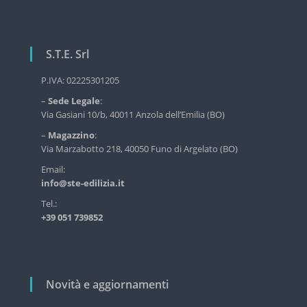
i
r
g
v
a
i
z
S.T.E. Srl
z
i
i
o
P.IVA: 02225301205
d
o
–
Sede Legale
:
e
n
Via Gasiani 10/b, 40011 Anzola dell’Emilia (BO)
l
e
l
–
Magazzino
:
'
a
Via Marzabotto 218, 40050 Funo di Argelato (BO)
e
r
d
Email:
i
info@ste-edilizia.it
t
l
i
Tel.:
i
+39 051 739852
z
c
i
o
a
l
i
n
i
Novità e aggiornamenti
d
u