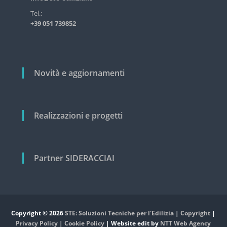
t
s
i
Tel.:
t
+39 051 739852
r
c
i
o
a
l
l
e
i
e
Novità e aggiornamenti
c
i
v
i
Realizzazioni e progetti
l
e
Partner SIDERACCIAI
Copyright © 2026
STE: Soluzioni Tecniche per l'Edilizia
|
Copyright
|
Privacy Policy
|
Cookie Policy
| Website edit by
NTT Web Agency