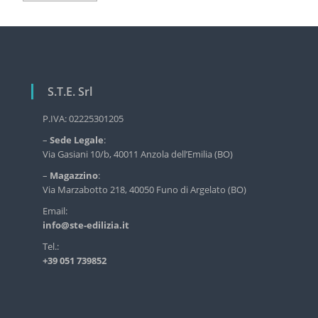
r
v
v
i
i
z
g
i
a
o
S.T.E. Srl
z
d
e
i
P.IVA: 02225301205
l
o
l
–
Sede Legale
:
'
n
Via Gasiani 10/b, 40011 Anzola dell’Emilia (BO)
e
e
–
Magazzino
:
d
a
i
Via Marzabotto 218, 40050 Funo di Argelato (BO)
l
r
Email:
i
info@ste-edilizia.it
t
z
i
i
Tel.:
a
+39 051 739852
c
i
n
o
d
l
u