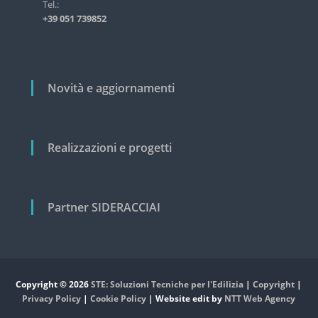
i
Tel.:
s
+39 051 739852
t
c
r
o
i
a
l
l
i
Novità e aggiornamenti
e
e
c
i
v
Realizzazioni e progetti
i
l
e
Partner SIDERACCIAI
Copyright © 2026
STE: Soluzioni Tecniche per l'Edilizia
|
Copyright
|
Privacy Policy
|
Cookie Policy
| Website edit by
NTT Web Agency