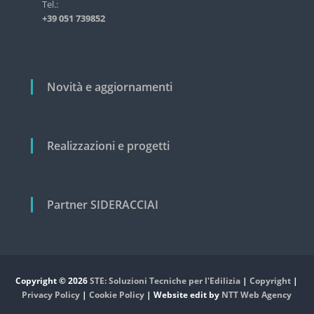
i
Tel.:
s
+39 051 739852
t
c
r
o
i
a
l
l
i
Novità e aggiornamenti
e
e
c
i
v
Realizzazioni e progetti
i
l
e
Partner SIDERACCIAI
Copyright © 2026
STE: Soluzioni Tecniche per l'Edilizia
|
Copyright
|
Privacy Policy
|
Cookie Policy
| Website edit by
NTT Web Agency