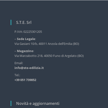
i
r
v
g
i
a
z
S.T.E. Srl
i
z
o
i
P.IVA: 02225301205
d
o
e
–
Sede Legale
:
l
n
Via Gasiani 10/b, 40011 Anzola dell’Emilia (BO)
l
e
'
–
Magazzino
:
e
a
Via Marzabotto 218, 40050 Funo di Argelato (BO)
d
r
Email:
i
info@ste-edilizia.it
t
l
i
i
Tel.:
z
+39 051 739852
c
i
a
o
i
l
n
d
i
Novità e aggiornamenti
u