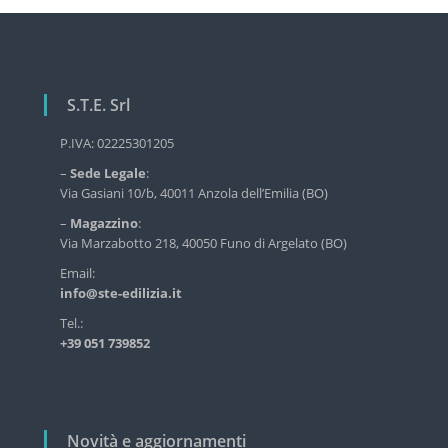
v
r
i
v
g
i
z
a
i
S.T.E. Srl
z
o
d
i
P.IVA: 02225301205
e
o
l
–
Sede Legale
:
n
l
Via Gasiani 10/b, 40011 Anzola dell’Emilia (BO)
'
e
–
Magazzino
:
e
a
Via Marzabotto 218, 40050 Funo di Argelato (BO)
d
i
r
Email:
l
info@ste-edilizia.it
t
i
z
i
Tel.:
i
+39 051 739852
c
a
o
i
n
l
d
i
u
Novità e aggiornamenti