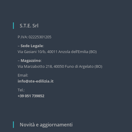
i
r
g
v
i
a
z
S.T.E. Srl
z
i
o
i
P.IVA: 02225301205
d
o
e
–
Sede Legale
:
n
l
Via Gasiani 10/b, 40011 Anzola dell’Emilia (BO)
l
e
–
Magazzino
:
'
a
Via Marzabotto 218, 40050 Funo di Argelato (BO)
e
d
r
Email:
i
info@ste-edilizia.it
t
l
i
i
Tel.:
z
+39 051 739852
c
i
o
a
i
l
n
i
d
Novità e aggiornamenti
u