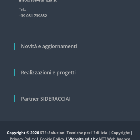
info@ste-edilizia.it
t
s
t
i
Tel.:
r
+39 051 739852
c
i
a
o
l
l
e
i
e
Novità e aggiornamenti
c
i
v
i
Realizzazioni e progetti
l
e
Partner SIDERACCIAI
Copyright © 2026
STE: Soluzioni Tecniche per l'Edilizia
|
Copyright
|
Privacy Policy
|
Cookie Policy
| Website edit by
NTT Web Agency