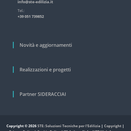
info@ste-edilizia.it
s
t
t
i
Tel.:
r
+39 051 739852
c
i
a
o
l
l
e
e
i
Novità e aggiornamenti
c
i
v
i
Realizzazioni e progetti
l
e
Partner SIDERACCIAI
Copyright © 2026
STE: Soluzioni Tecniche per l'Edilizia
|
Copyright
|