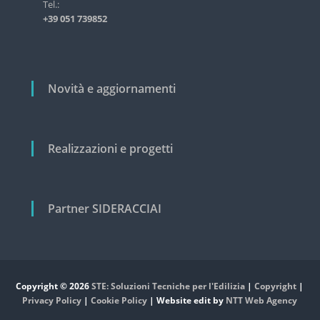
i
Tel.:
s
+39 051 739852
t
c
r
o
i
a
l
l
i
Novità e aggiornamenti
e
e
c
i
v
Realizzazioni e progetti
i
l
e
Partner SIDERACCIAI
Copyright © 2026
STE: Soluzioni Tecniche per l'Edilizia
|
Copyright
|
Privacy Policy
|
Cookie Policy
| Website edit by
NTT Web Agency