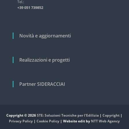
i
Tel.:
s
+39 051 739852
t
c
r
o
i
a
l
l
i
Novità e aggiornamenti
e
e
c
i
v
Realizzazioni e progetti
i
l
e
Partner SIDERACCIAI
Copyright © 2026
STE: Soluzioni Tecniche per l'Edilizia
|
Copyright
|
Privacy Policy
|
Cookie Policy
| Website edit by
NTT Web Agency