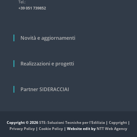
i
Tel.:
s
+39 051 739852
t
c
r
o
i
a
l
l
i
Novità e aggiornamenti
e
e
c
i
v
Realizzazioni e progetti
i
l
e
Partner SIDERACCIAI
Copyright © 2026
STE: Soluzioni Tecniche per l'Edilizia
|
Copyright
|
Privacy Policy
|
Cookie Policy
| Website edit by
NTT Web Agency