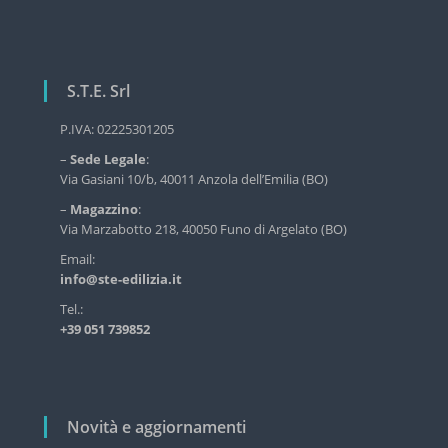
i
r
v
g
i
a
z
S.T.E. Srl
z
i
o
i
P.IVA: 02225301205
d
o
e
–
Sede Legale
:
l
n
Via Gasiani 10/b, 40011 Anzola dell’Emilia (BO)
l
e
'
–
Magazzino
:
e
a
Via Marzabotto 218, 40050 Funo di Argelato (BO)
d
r
Email:
i
info@ste-edilizia.it
t
l
i
i
Tel.:
z
+39 051 739852
c
i
a
o
i
l
n
i
d
Novità e aggiornamenti
u