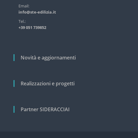
s
r
Email:
t
info@ste-edilizia.it
t
r
i
i
Tel.:
a
+39 051 739852
c
l
e
o
e
l
c
i
i
Novità e aggiornamenti
v
i
l
e
Realizzazioni e progetti
Partner SIDERACCIAI