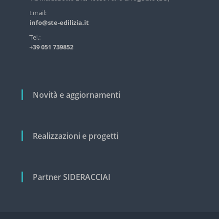
s
r
Email:
t
info@ste-edilizia.it
r
t
i
i
Tel.:
a
+39 051 739852
c
l
e
o
e
l
c
i
i
Novità e aggiornamenti
v
i
l
e
Realizzazioni e progetti
Partner SIDERACCIAI