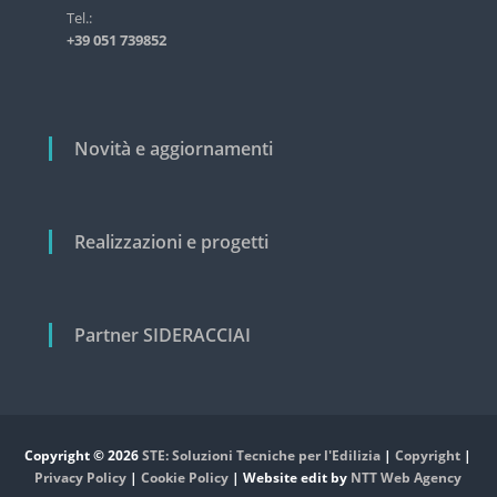
s
i
Tel.:
t
+39 051 739852
c
r
i
o
a
l
l
e
i
Novità e aggiornamenti
e
c
i
v
Realizzazioni e progetti
i
l
e
Partner SIDERACCIAI
Copyright © 2026
STE: Soluzioni Tecniche per l'Edilizia
|
Copyright
|
Privacy Policy
|
Cookie Policy
| Website edit by
NTT Web Agency