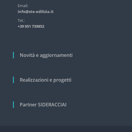
s
r
Email:
t
info@ste-edilizia.it
t
r
i
i
Tel.:
a
+39 051 739852
c
l
e
o
e
l
c
i
i
Novità e aggiornamenti
v
i
l
e
Realizzazioni e progetti
Partner SIDERACCIAI