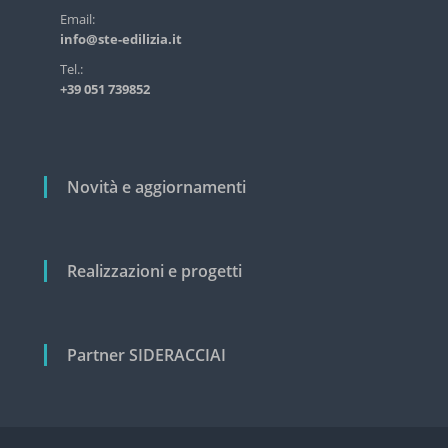
s
r
Email:
t
info@ste-edilizia.it
t
r
i
i
Tel.:
a
+39 051 739852
c
l
e
o
e
l
c
i
i
Novità e aggiornamenti
v
i
l
e
Realizzazioni e progetti
Partner SIDERACCIAI