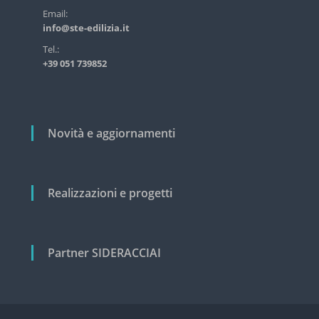
s
r
Email:
t
info@ste-edilizia.it
t
r
i
i
Tel.:
a
+39 051 739852
c
l
e
o
e
l
c
i
i
Novità e aggiornamenti
v
i
l
e
Realizzazioni e progetti
Partner SIDERACCIAI