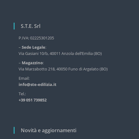
i
r
g
v
i
a
z
S.T.E. Srl
z
i
i
o
P.IVA: 02225301205
d
o
–
Sede Legale
:
e
n
l
Via Gasiani 10/b, 40011 Anzola dell’Emilia (BO)
l
e
–
Magazzino
:
'
a
Via Marzabotto 218, 40050 Funo di Argelato (BO)
e
d
r
Email:
i
info@ste-edilizia.it
t
l
i
Tel.:
i
+39 051 739852
z
c
i
o
a
i
l
n
i
Novità e aggiornamenti
d
u