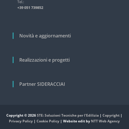
i
Tel.:
s
+39 051 739852
t
c
r
o
i
a
l
l
i
Novità e aggiornamenti
e
e
c
i
v
Realizzazioni e progetti
i
l
e
Partner SIDERACCIAI
Copyright © 2026
STE: Soluzioni Tecniche per l'Edilizia
|
Copyright
|
Privacy Policy
|
Cookie Policy
| Website edit by
NTT Web Agency