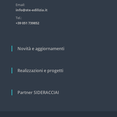
s
r
Email:
t
info@ste-edilizia.it
t
r
i
i
Tel.:
a
+39 051 739852
c
l
o
e
e
l
c
i
i
Novità e aggiornamenti
v
i
l
e
Realizzazioni e progetti
Partner SIDERACCIAI