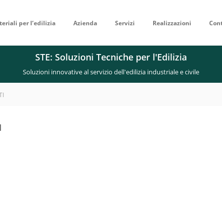
eriali per l’edilizia
Azienda
Servizi
Realizzazioni
Cont
STE: Soluzioni Tecniche per l'Edilizia
Soluzioni innovative al servizio dell'edilizia industriale e civile
TI
I