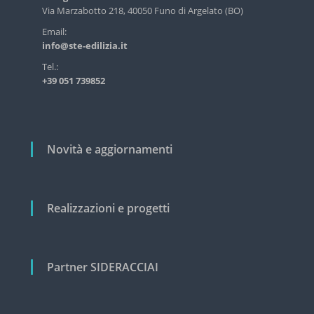
s
a
Via Marzabotto 218, 40050 Funo di Argelato (BO)
t
r
Email:
r
info@ste-edilizia.it
i
t
a
i
Tel.:
l
+39 051 739852
c
e
e
o
c
l
i
v
i
Novità e aggiornamenti
i
l
e
Realizzazioni e progetti
Partner SIDERACCIAI