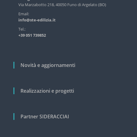
s
a
Via Marzabotto 218, 40050 Funo di Argelato (BO)
t
r
Email:
r
info@ste-edilizia.it
i
t
a
i
Tel.:
l
+39 051 739852
c
e
e
o
c
l
i
v
i
Novità e aggiornamenti
i
l
e
Realizzazioni e progetti
Partner SIDERACCIAI