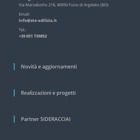
s
a
Via Marzabotto 218, 40050 Funo di Argelato (BO)
t
r
Email:
r
info@ste-edilizia.it
i
t
a
i
Tel.:
l
+39 051 739852
c
e
e
o
c
l
i
v
i
Novità e aggiornamenti
i
l
e
Realizzazioni e progetti
Partner SIDERACCIAI