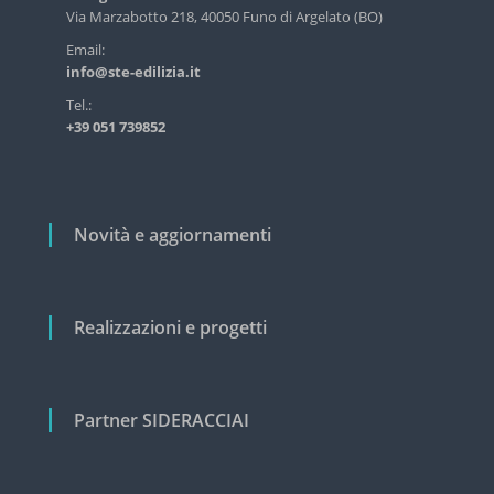
s
a
Via Marzabotto 218, 40050 Funo di Argelato (BO)
t
r
Email:
r
info@ste-edilizia.it
i
t
a
i
Tel.:
l
+39 051 739852
c
e
e
o
c
l
i
v
i
Novità e aggiornamenti
i
l
e
Realizzazioni e progetti
Partner SIDERACCIAI