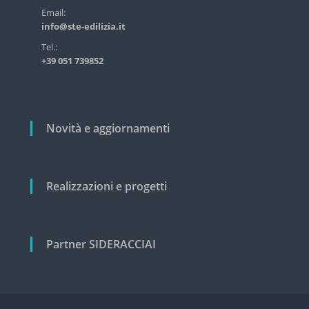
s
r
Email:
t
info@ste-edilizia.it
t
r
i
i
Tel.:
a
+39 051 739852
c
l
o
e
e
l
c
i
i
Novità e aggiornamenti
v
i
l
e
Realizzazioni e progetti
Partner SIDERACCIAI