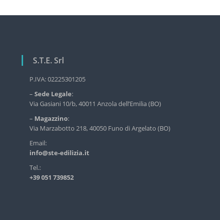
v
r
v
i
i
g
z
i
a
o
S.T.E. Srl
z
d
i
e
P.IVA: 02225301205
l
o
l
–
Sede Legale
:
n
'
Via Gasiani 10/b, 40011 Anzola dell’Emilia (BO)
e
e
–
Magazzino
:
d
a
Via Marzabotto 218, 40050 Funo di Argelato (BO)
i
l
r
Email:
i
info@ste-edilizia.it
t
z
i
Tel.:
i
+39 051 739852
a
c
i
o
n
d
l
u