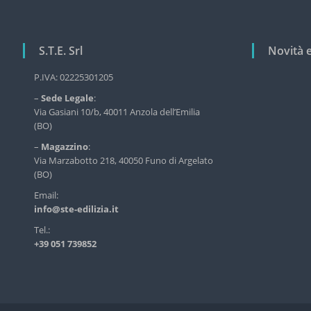
e
g
r
v
a
i
S.T.E. Srl
Novità 
z
z
i
i
P.IVA: 02225301205
o
o
–
Sede Legale
:
d
n
Via Gasiani 10/b, 40011 Anzola dell’Emilia
e
(BO)
l
e
l
a
–
Magazzino
:
'
Via Marzabotto 218, 40050 Funo di Argelato
r
e
(BO)
d
t
Email:
i
i
info@ste-edilizia.it
l
c
i
Tel.:
z
o
+39 051 739852
i
l
a
i
i
n
d